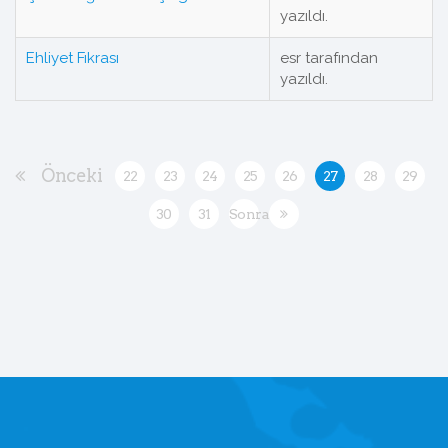
yazıldı.
Ehliyet Fıkrası
esr tarafından
yazıldı.
Önceki
22
23
24
25
26
27
28
29
30
31
Sonraki