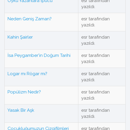
Öykü Yazanlara İpucu
esr tarafından
yazıldı.
Neden Geniş Zaman?
esr tarafından
yazıldı.
Kahin Şairler
esr tarafından
yazıldı.
İsa Peygamber'in Doğum Tarihi
esr tarafından
yazıldı.
Logar mı Rögar mı?
esr tarafından
yazıldı.
Popülizm Nedir?
esr tarafından
yazıldı.
Yasak Bir Aşk
esr tarafından
yazıldı.
Çocukluğumuzun Çizgifilmleri
esr tarafından